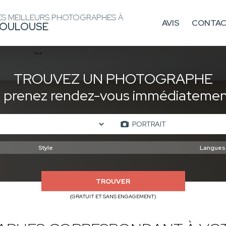
ES MEILLEURS PHOTOGRAPHES À
AVIS
CONTA
OULOUSE
TROUVEZ UN PHOTOGRAPHE
t prenez rendez-vous immédiatement
TROUVER
(GRATUIT ET SANS ENGAGEMENT)