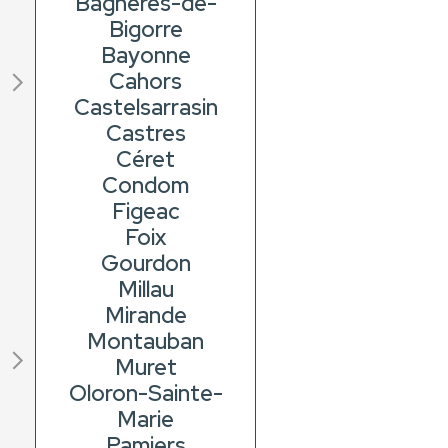
Bagnères-de-
Bigorre
Bayonne
Cahors
Castelsarrasin
Castres
Céret
Condom
Figeac
Foix
Gourdon
Millau
Mirande
Montauban
Muret
Oloron-Sainte-
Marie
Pamiers