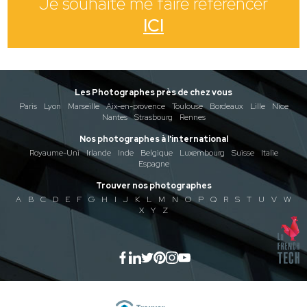
Je souhaite me faire référencer
ICI
Les Photographes près de chez vous
Paris
Lyon
Marseille
Aix-en-provence
Toulouse
Bordeaux
Lille
Nice
Nantes
Strasbourg
Rennes
Nos photographes à l'international
Royaume-Uni
Irlande
Inde
Belgique
Luxembourg
Suisse
Italie
Espagne
Trouver nos photographes
A
B
C
D
E
F
G
H
I
J
K
L
M
N
O
P
Q
R
S
T
U
V
W
X
Y
Z