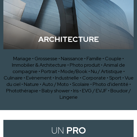
ARCHITECTURE
Mariage
•
Grossesse
•
Naissance
•
Famille
•
Couple
•
Immobilier & Architecture
•
Photo produit
•
Animal de
compagnie
•
Portrait
•
Mode/Book
•
Nu / Artistique
•
Culinaire
•
Evènement
•
Industrielle
•
Corporate
•
Sport
•
Vue
du ciel
•
Nature
•
Auto / Moto
•
Scolaire
•
Photo d'identité
•
Photothérapie
•
Baby shower
•
Iris
•
EVG / EVJF
•
Boudoir /
Lingerie
UN
PRO