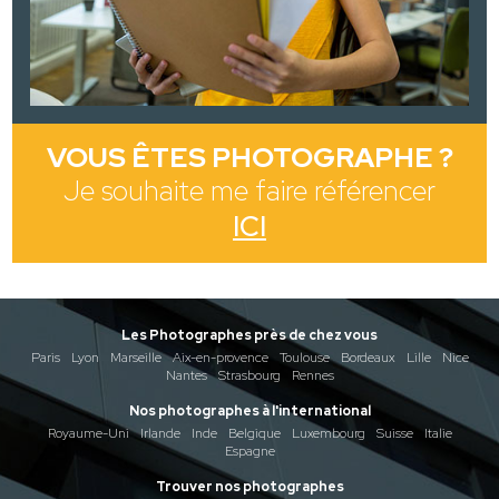
VOUS ÊTES PHOTOGRAPHE ?
Je souhaite me faire référencer
ICI
Les Photographes près de chez vous
Paris
Lyon
Marseille
Aix-en-provence
Toulouse
Bordeaux
Lille
Nice
Nantes
Strasbourg
Rennes
Nos photographes à l'international
Royaume-Uni
Irlande
Inde
Belgique
Luxembourg
Suisse
Italie
Espagne
Trouver nos photographes