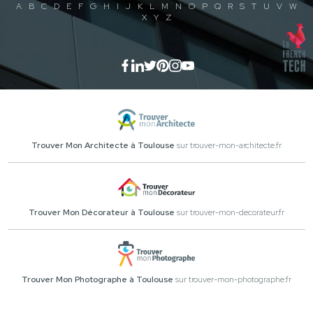
A
B
C
D
E
F
G
H
I
J
K
L
M
N
O
P
Q
R
S
T
U
V
W
X
Y
Z
Trouver Mon Architecte à Toulouse
sur trouver-mon-architecte.fr
Trouver Mon Décorateur à Toulouse
sur trouver-mon-decorateur.fr
Trouver Mon Photographe à Toulouse
sur trouver-mon-photographe.fr