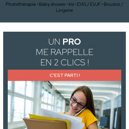
Photothérapie
•
Baby shower
•
Iris
•
EVG / EVJF
•
Boudoir /
Lingerie
UN
PRO
ME RAPPELLE
EN 2 CLICS !
C'EST PARTI !