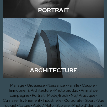
PORTRAIT
ARCHITECTURE
Mariage
•
Grossesse
•
Naissance
•
Famille
•
Couple
•
Immobilier & Architecture
•
Photo produit
•
Animal de
compagnie
•
Portrait
•
Mode/Book
•
Nu / Artistique
•
Culinaire
•
Evènement
•
Industrielle
•
Corporate
•
Sport
•
Vue
du ciel
•
Nature
•
Auto / Moto
•
Scolaire
•
Photo d'identité
•