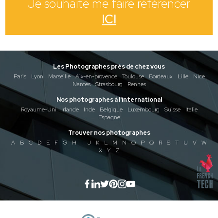
Je souhaite me faire référencer
ICI
Les Photographes près de chez vous
Paris
Lyon
Marseille
Aix-en-provence
Toulouse
Bordeaux
Lille
Nice
Nantes
Strasbourg
Rennes
Nos photographes à l'international
Royaume-Uni
Irlande
Inde
Belgique
Luxembourg
Suisse
Italie
Espagne
Trouver nos photographes
A
B
C
D
E
F
G
H
I
J
K
L
M
N
O
P
Q
R
S
T
U
V
W
X
Y
Z