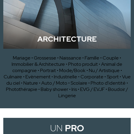
ARCHITECTURE
Mariage
•
Grossesse
•
Naissance
•
Famille
•
Couple
•
Immobilier & Architecture
•
Photo produit
•
Animal de
compagnie
•
Portrait
•
Mode/Book
•
Nu / Artistique
•
Culinaire
•
Evènement
•
Industrielle
•
Corporate
•
Sport
•
Vue
du ciel
•
Nature
•
Auto / Moto
•
Scolaire
•
Photo d'identité
•
Photothérapie
•
Baby shower
•
Iris
•
EVG / EVJF
•
Boudoir /
Lingerie
UN
PRO