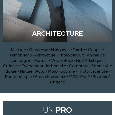
ARCHITECTURE
Mariage
•
Grossesse
•
Naissance
•
Famille
•
Couple
•
Immobilier & Architecture
•
Photo produit
•
Animal de
compagnie
•
Portrait
•
Mode/Book
•
Nu / Artistique
•
Culinaire
•
Evènement
•
Industrielle
•
Corporate
•
Sport
•
Vue
du ciel
•
Nature
•
Auto / Moto
•
Scolaire
•
Photo d'identité
•
Photothérapie
•
Baby shower
•
Iris
•
EVG / EVJF
•
Boudoir /
Lingerie
UN
PRO