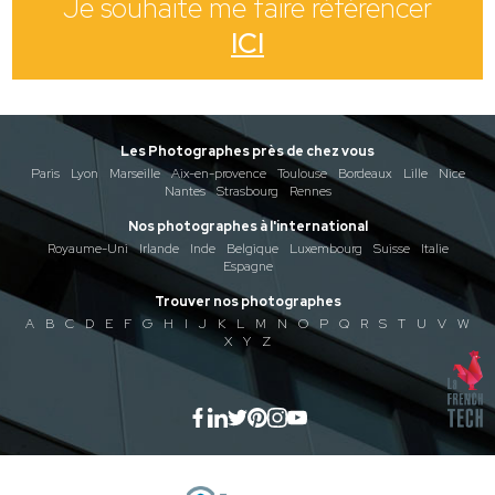
Je souhaite me faire référencer
ICI
Les Photographes près de chez vous
Paris
Lyon
Marseille
Aix-en-provence
Toulouse
Bordeaux
Lille
Nice
Nantes
Strasbourg
Rennes
Nos photographes à l'international
Royaume-Uni
Irlande
Inde
Belgique
Luxembourg
Suisse
Italie
Espagne
Trouver nos photographes
A
B
C
D
E
F
G
H
I
J
K
L
M
N
O
P
Q
R
S
T
U
V
W
X
Y
Z