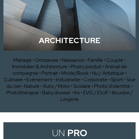
ARCHITECTURE
Mariage
•
Grossesse
•
Naissance
•
Famille
•
Couple
•
Immobilier & Architecture
•
Photo produit
•
Animal de
compagnie
•
Portrait
•
Mode/Book
•
Nu / Artistique
•
Culinaire
•
Evènement
•
Industrielle
•
Corporate
•
Sport
•
Vue
du ciel
•
Nature
•
Auto / Moto
•
Scolaire
•
Photo d'identité
•
Photothérapie
•
Baby shower
•
Iris
•
EVG / EVJF
•
Boudoir /
Lingerie
UN
PRO