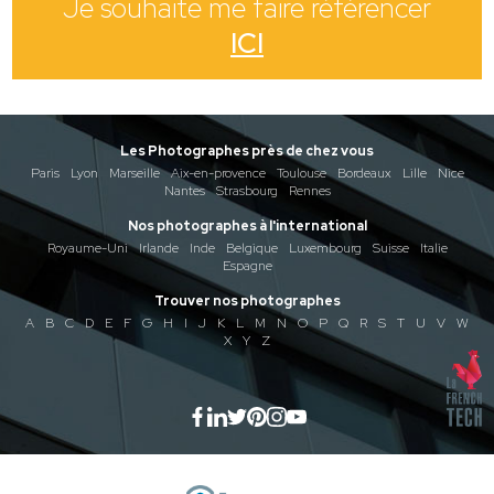
Je souhaite me faire référencer
ICI
Les Photographes près de chez vous
Paris
Lyon
Marseille
Aix-en-provence
Toulouse
Bordeaux
Lille
Nice
Nantes
Strasbourg
Rennes
Nos photographes à l'international
Royaume-Uni
Irlande
Inde
Belgique
Luxembourg
Suisse
Italie
Espagne
Trouver nos photographes
A
B
C
D
E
F
G
H
I
J
K
L
M
N
O
P
Q
R
S
T
U
V
W
X
Y
Z