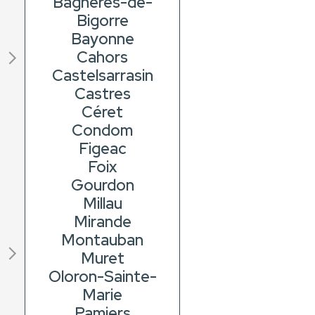
Bagnères-de-
Bigorre
Bayonne
Cahors
Castelsarrasin
Castres
Céret
Condom
Figeac
Foix
Gourdon
Millau
Mirande
Montauban
Muret
Oloron-Sainte-
Marie
Pamiers