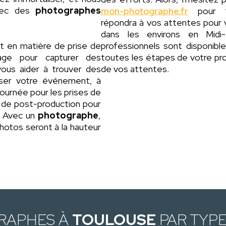
avec des
photographes
mon-photographe.fr
pour tr
répondra à vos attentes pour
dans les environs en Midi
t en matière de prise de
professionnels sont disponib
rage pour capturer des
toutes les étapes de votre proj
vous aider à trouver des
de vos attentes.
iser votre événement, à
journée pour les prises de
s de post-production pour
s. Avec un
photographe
,
hotos seront à la hauteur
RAPHES À
TOULOUSE
PAR TYP