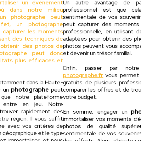
rtaliser un évènement
Un autre avantage de 
ù dans notre milieu
professionnel est que cel
 d'un photographe peut
sentimentale de vos souveni
effet, un photographe
peut capturer des moments 
r capturer les moments
professionnelle, en utilisant
isant des techniques de
adaptées pour obtenir des pho
 obtenir des photos de
photos peuvent vous accompag
hotographe peut donc
et devenir un trésor familial.
ltats plus efficaces et
Enfin, passer par not
photographe.fr
vous permet d
notamment dans la Haute-
gratuits de plusieurs profess
er un
photographe
peut
comparer les offres et de trou
 que notre plateforme
votre budget.
entre en jeu. Notre
trouver rapidement des
En somme, engager un
ph
tre région. Il vous suffit
immortaliser vos moments clés
gne avec vos critères de
photos de qualité supérie
on géographique et le type
sentimentale de vos souvenir
z immortaliser, et nous
des efforts. Alors, n'hésitez 